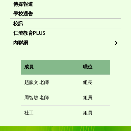
傳媒報道
學校通告
校訊
仁濟教育PLUS
內聯網
成員
職位
趙韻文 老師
組長
周智敏 老師
組員
社工
組員