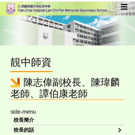
靚中師資
陳志偉副校長、陳瑋麟
老師、譚伯康老師
side-menu
校長簡介
校長的話