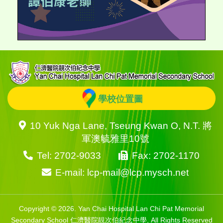
學校位置圖
10 Yuk Nga Lane, Tseung Kwan O, N.T. 將
軍澳毓雅里10號
Tel: 2702-9033
Fax: 2702-1170
E-mail: lcp-mail@lcp.mysch.net
Copyright © 2026. Yan Chai Hospital Lan Chi Pat Memorial
Secondary School 仁濟醫院靚次伯紀念中學, All Rights Reserved