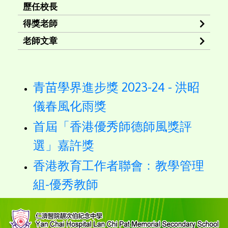
歷任校長
得獎老師
老師文章
青苗學界進步獎 2023-24 - 洪昭
儀春風化雨獎
首屆「香港優秀師德師風獎評
選」嘉許獎
香港教育工作者聯會﹕教學管理
組-優秀教師