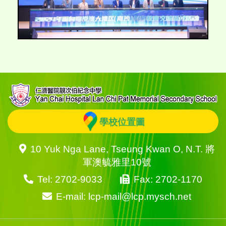
學校位置圖
10 Yuk Nga Lane, Tseung Kwan O, N.T. 將
軍澳毓雅里10號
Tel: 2702-9033
Fax: 2702-1170
E-mail: lcp-mail@lcp.mysch.net