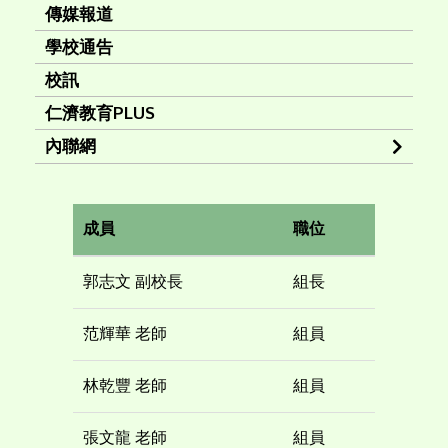
傳媒報道
學校通告
校訊
仁濟教育PLUS
內聯網
成員
職位
郭志文 副校長
組長
范輝華 老師
組員
林乾豐 老師
組員
張文龍 老師
組員