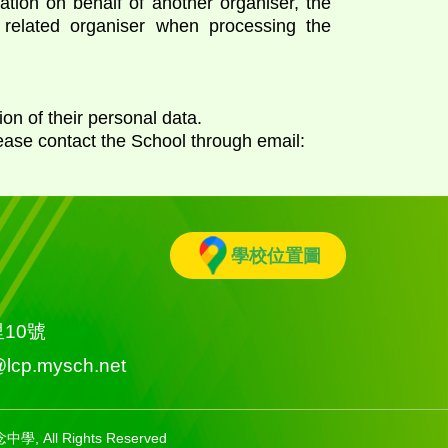
ation on behalf of another organiser, the
 related organiser when processing the
on of their personal data.
ease contact the School through email:
學校位置圖
雅里10號
l@lcp.mysch.net
中學, All Rights Reserved