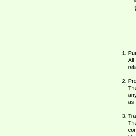
1. Pu
All
rel
2. Pr
The
any
as 
3. Tr
The
con