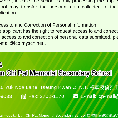
ever, in case the school is only processing the applic
hool may transfer the personal data collected to the
lication.
cess to and Correction of Personal Information
 applicant has the right to request access to and correcti
 access to and correction of personal data submitted, pl
-mail@lcp.mysch.net .
10 Yuk Nga Lane, Tseung Kwan O, N.T. 將軍澳毓
-9033
Fax: 2702-1170
E-mail: lcp-mai
Chai Hospital Lan Chi Pat Memorial Secondary School 仁濟醫院靚次伯紀念