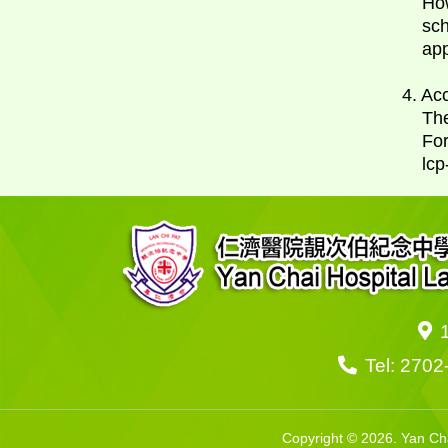
How
sc
app
4. Ac
The
For
lcp
Tel: 2702
Copyright © 2026. Yan 