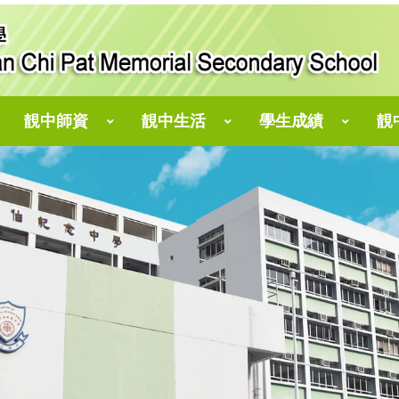
靚中師資
靚中生活
學生成績
靚
仁濟醫院靚次伯長者學苑
郭志文副校長、翁琼苗老師、林乾豐老師
劉偉斌副校長、王綺婷老師、 趙韻文老師
陳志偉副校長、陳瑋麟老師、譚伯康老師
「小點子，大攪作」STEM創客教