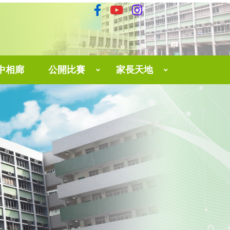
中相廊
公開比賽
家長天地
育中心
The 3rd Hong Kong English Speaking And Performing Contest 2025
家長網上學習平台