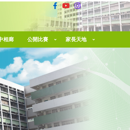
中相廊
公開比賽
家長天地
育中心
The 3rd Hong Kong English Speaking And Performing Contest 2025
家長網上學習平台