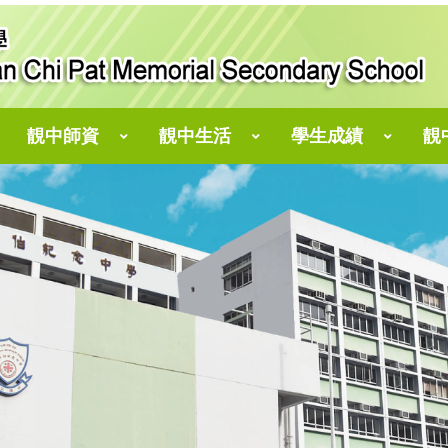
靚中師資
靚中生活
學生成績
靚
仁濟醫院靚次伯長者學苑
郭志文副校長、翁琼苗老師、林乾豐老師
劉偉斌副校長、王綺婷老師、 趙韻文老師
陳志偉副校長、陳瑋麟老師、譚伯康老師
「小點子，大攪作」STEM創客教