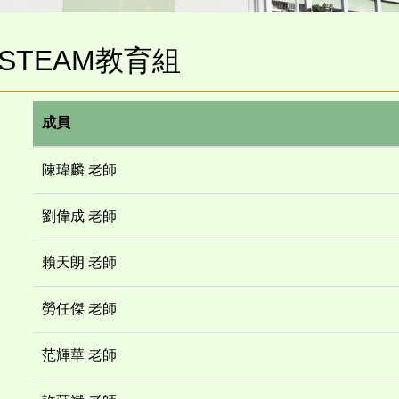
STEAM教育組
成員
陳瑋麟 老師
劉偉成 老師
賴天朗 老師
勞任傑 老師
范輝華 老師