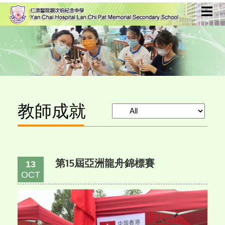
教師成就
第15屆亞洲龍舟錦標賽
13
OCT