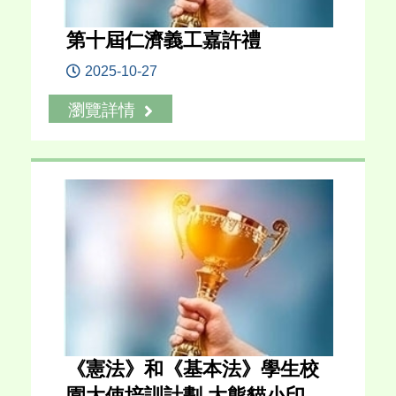
第十屆仁濟義工嘉許禮
2025-10-27
瀏覽詳情
《憲法》和《基本法》學生校
園大使培訓計劃 大熊貓小印