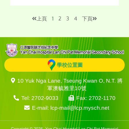
上頁
1
2
3
4
下頁
學校位置圖
10 Yuk Nga Lane, Tseung Kwan O, N.T. 將
軍澳毓雅里10號
Tel: 2702-9033
Fax: 2702-1170
E-mail: lcp-mail@lcp.mysch.net
Copyright © 2026. Yan Chai Hospital Lan Chi Pat Memorial