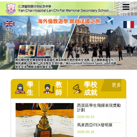
學
教
學校
更多
生
師
成就
+
西貢區學生飛躍表現獎勵
計劃
2026-05-23
馬來西亞ITEX發明展
2026-05-18