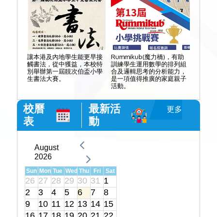
讓本港及內地學生能更早接
Rummikub(魔力橋)，有助
觸書法，從中獲益，本校特
訓練學生運用數學的排列組
別舉辦第一屆靚次伯盃小學
合及邏輯思考的分析能力，
生書法大賽。
是一項值得推廣的家庭親子
活動。
校曆
最新活
更多
表
動
+
August
2026
Sun
Mon
Tue
Wed
Thu
Fri
Sat
26
27
28
29
30
31
1
2
3
4
5
6
7
8
9
10
11
12
13
14
15
16
17
18
19
20
21
22