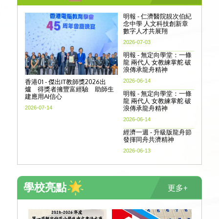
明報 - 仁濟醫院靚次伯紀
念中學 人文科技創新章
數字人才共展翔
2026-07-03
明報 - 無定向學堂：一條
龍 兩代人 女教練掌舵 破
浪傳承龍舟精神
香港01 - 傑出IT教師獎2026出
2026-06-14
爐 得獎者擁豐富經驗 助師生
明報 - 無定向學堂：一條
建應用AI信心
龍 兩代人 女教練掌舵 破
浪傳承龍舟精神
2026-07-14
2026-06-14
經濟一週 - 升級版龍舟節
發揮同舟共濟精神
2026-06-13
學校亮點
更多+