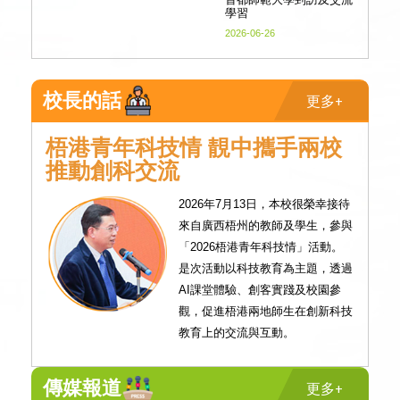
學習
2026-06-26
校長的話
更多+
梧港青年科技情 靚中攜手兩校
推動創科交流
2026年7月13日，本校很榮幸接待
來自廣西梧州的教師及學生，參與
「2026梧港青年科技情」活動。
是次活動以科技教育為主題，透過
AI課堂體驗、創客實踐及校園參
觀，促進梧港兩地師生在創新科技
教育上的交流與互動。
傳媒報道
更多+