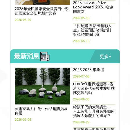
2026 Harvard Prize
Book Award (2026 哈佛
2026年全民國家安全教育日中學
圖書獎)
組國家安全影片創作比賽
2026-05-16
2026-06-20
「拒絕賭博 活出精彩人
生」社區預防賭博計劃
短視頻拍攝比賽
2026-05-15
最新消息
更多+
2025-2026 畢業禮
2026-07-06
FIBA 3x3 世界巡迴賽 - 香
港大師賽代表與本校籃球
隊交流活動
2026-06-30
給孩子們的大師講堂—
藝術家馮力仁先生作品捐贈揭幕
人工智能：具身智能如何
典禮
拓展人類能力的邊界？
2026-07-06
2026-06-29
首都師範大學到訪及交流