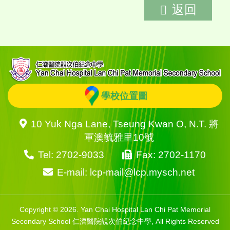
返回
學校位置圖
10 Yuk Nga Lane, Tseung Kwan O, N.T. 將
軍澳毓雅里10號
Tel: 2702-9033
Fax: 2702-1170
E-mail: lcp-mail@lcp.mysch.net
Copyright © 2026. Yan Chai Hospital Lan Chi Pat Memorial
Secondary School 仁濟醫院靚次伯紀念中學, All Rights Reserved