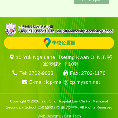
學校位置圖
10 Yuk Nga Lane, Tseung Kwan O, N.T. 將
軍澳毓雅里10號
Tel: 2702-9033
Fax: 2702-1170
E-mail: lcp-mail@lcp.mysch.net
Copyright © 2026. Yan Chai Hospital Lan Chi Pat Memorial
Secondary School 仁濟醫院靚次伯紀念中學, All Rights Reserved
Web Design
East Tech
by