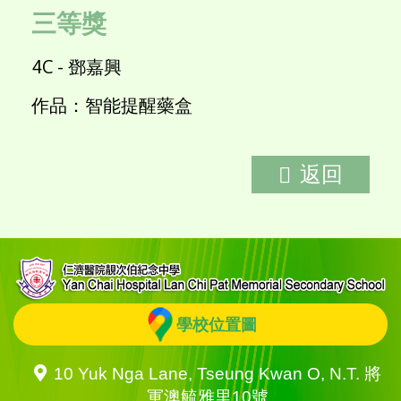
三等獎
4C - 鄧嘉興
作品：智能提醒藥盒
返回
學校位置圖
10 Yuk Nga Lane, Tseung Kwan O, N.T. 將
軍澳毓雅里10號