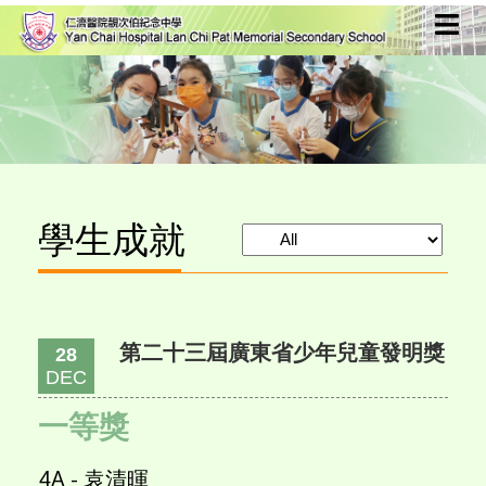
學生成就
第二十三屆廣東省少年兒童發明獎
28
DEC
一等獎
4A - 袁清暉