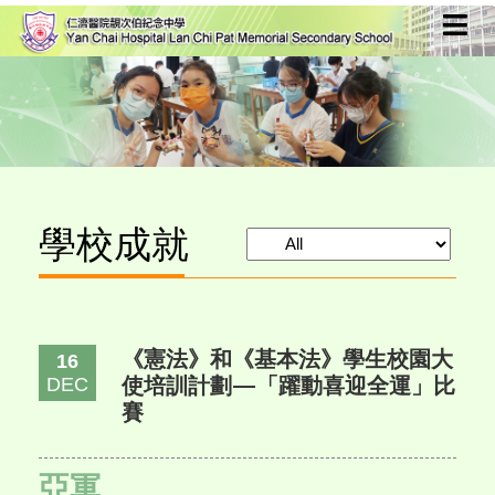
學校成就
《憲法》和《基本法》學生校園大
16
使培訓計劃—「躍動喜迎全運」比
DEC
賽
亞軍