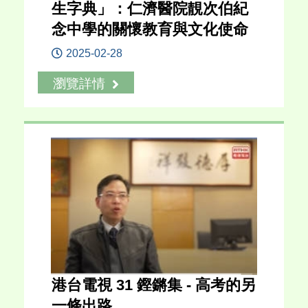
生字典」：仁濟醫院靚次伯紀
念中學的關懷教育與文化使命
2025-02-28
瀏覽詳情
港台電視 31 鏗鏘集 - 高考的另
一條出路