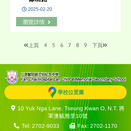
2025-02-20
瀏覽詳情
上頁
4
5
6
7
8
9
下頁
學校位置圖
10 Yuk Nga Lane, Tseung Kwan O, N.T. 將
軍澳毓雅里10號
Tel: 2702-9033
Fax: 2702-1170