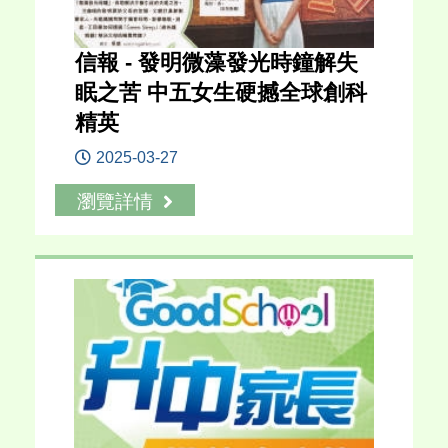
信報 - 發明微藻發光時鐘解失
眠之苦 中五女生硬撼全球創科
精英
2025-03-27
瀏覽詳情