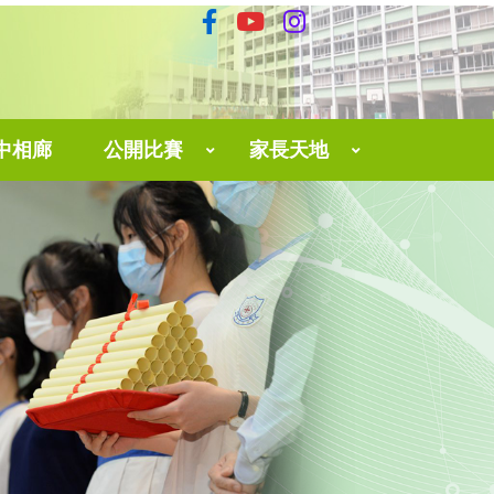
中相廊
公開比賽
家長天地
育中心
The 3rd Hong Kong English Speaking And Performing Contest 2025
家長網上學習平台