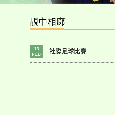
靚中相廊
13
社際足球比賽
FEB